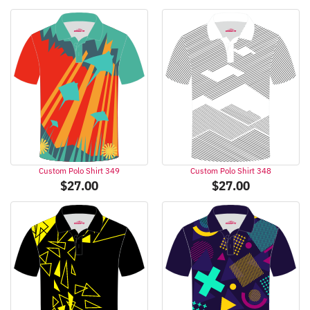
Custom Polo Shirt 349
Custom Polo Shirt 348
$
27.00
$
27.00