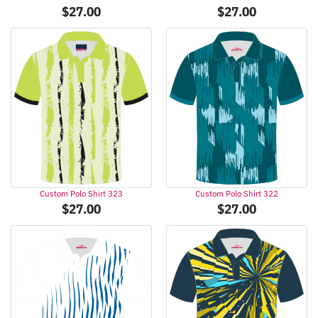
$
27.00
$
27.00
Custom Polo Shirt 323
Custom Polo Shirt 322
$
27.00
$
27.00