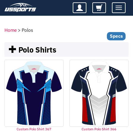
Toggle
navigatio
Home
>
Polos
Specs
Polo Shirts
Custom Polo Shirt 367
Custom Polo Shirt 366