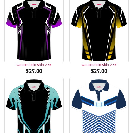
Custom Polo Shirt 276
Custom Polo Shirt 275
$
27.00
$
27.00